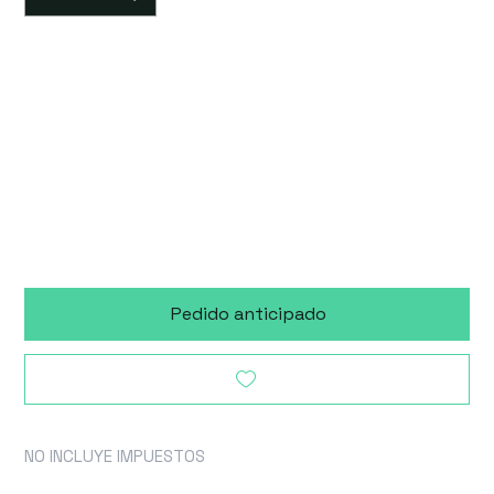
Accesorio
disponible 90 días
después de la
compra
Pedido anticipado
NO INCLUYE IMPUESTOS