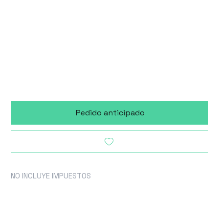
Accesorio
disponible 90 días
después de la
compra
Pedido anticipado
NO INCLUYE IMPUESTOS