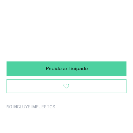
Accesorio
disponible 90 días
después de la
compra
Pedido anticipado
NO INCLUYE IMPUESTOS