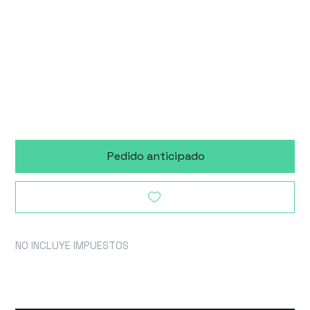
de hasta 30% en
preventa con
entrega a los 90
días
Pedido anticipado
NO INCLUYE IMPUESTOS