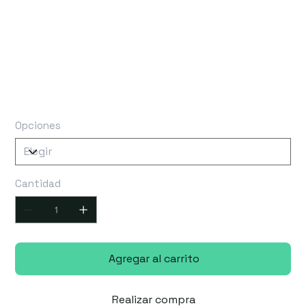
ducto o carretilla. La rueda delantera mejora la
maniobrabilidad en jardines o espacios reducidos.
Disponible en versiones con arranque manual o dual
(eléctrico + manual) y distintas motorizaciones,
ofrece máxima flexibilidad para cada tipo de
usuario.
Opciones
Cantidad
Agregar al carrito
Realizar compra