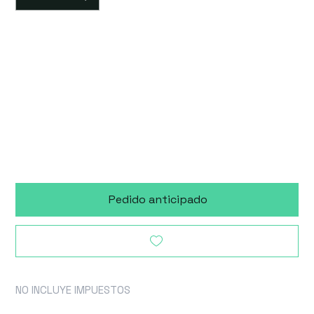
Accesorio
disponible 90 días
después de la
compra
Pedido anticipado
NO INCLUYE IMPUESTOS