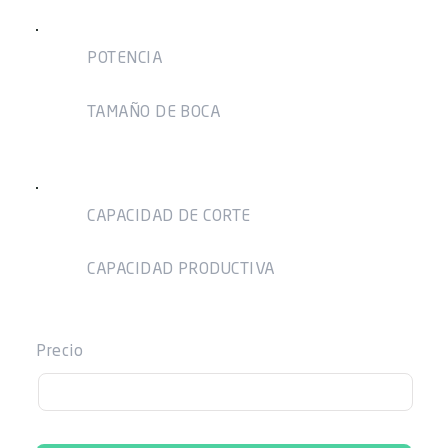
POTENCIA
27 HP - Nafta
TAMAÑO DE BOCA
360mm x 187mm
CAPACIDAD DE CORTE
130mm
CAPACIDAD PRODUCTIVA
14 a 30m3/h de ramas (b)
21340
Precio
Hoja de especificaciones