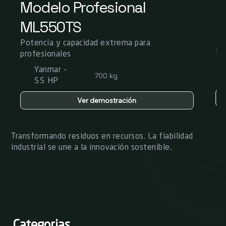
Modelo Profesional
M
ML550TS
M
Potencia y capacidad extrema para
Po
profesionales
Yanmar -
700 kg
55 HP
Ver demostración
Transformando residuos en recursos. La fiabilidad
industrial se une a la innovación sostenible.
Categorias